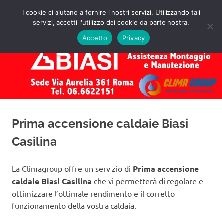
Salta
I cookie ci aiutano a fornire i nostri servizi. Utilizzando tali
al
servizi, accetti l'utilizzo dei cookie da parte nostra.
✅
MENU
contenuto
Assistenza
Richiedi
Accetto
Privacy
un
Caldaie
Preventivo!
Biasi
Roma
Prima accensione caldaie Biasi
Casilina
La Climagroup offre un servizio di
Prima accensione
caldaie Biasi Casilina
che vi permetterà di regolare e
ottimizzare l’ottimale rendimento e il corretto
funzionamento della vostra caldaia.