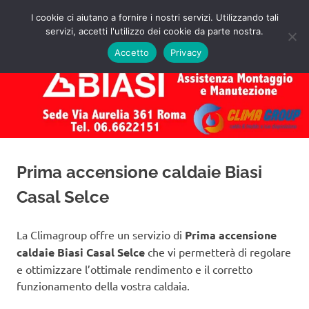
Salta
I cookie ci aiutano a fornire i nostri servizi. Utilizzando tali
al
servizi, accetti l'utilizzo dei cookie da parte nostra.
✅
MENU
contenuto
Assistenza
Richiedi
Accetto
Privacy
un
Caldaie
Preventivo!
Biasi
Roma
Prima accensione caldaie Biasi
Casal Selce
La Climagroup offre un servizio di
Prima accensione
caldaie Biasi Casal Selce
che vi permetterà di regolare
e ottimizzare l’ottimale rendimento e il corretto
funzionamento della vostra caldaia.