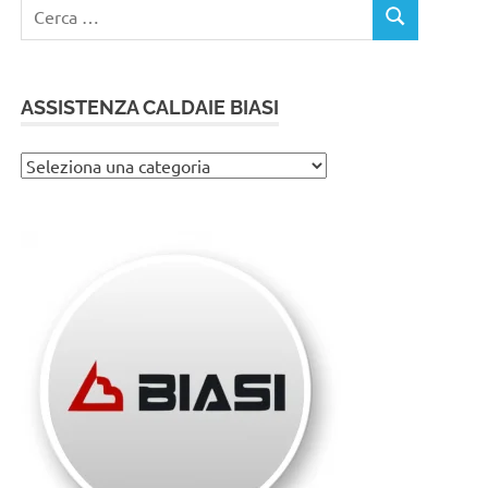
Ricerca
CERCA
per:
ASSISTENZA CALDAIE BIASI
Assistenza
caldaie
Biasi