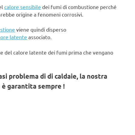
el
calore sensibile
dei fumi di combustione perché
arebbe origine a fenomeni corrosivi.
stione
viene quindi disperso
lore latente
associato.
te del calore latente dei fumi prima che vengano
iasi problema di di caldaie, la nostra
 è garantita sempre !