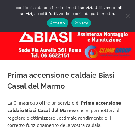
Salta
I cookie ci aiutano a fornire i nostri servizi. Utilizzando tali
al
servizi, accetti l'utilizzo dei cookie da parte nostra.
✅
MENU
contenuto
Assistenza
Richiedi
Accetto
Privacy
un
Caldaie
Preventivo!
Biasi
Roma
Prima accensione caldaie Biasi
Casal del Marmo
La Climagroup offre un servizio di
Prima accensione
caldaie Biasi Casal del Marmo
che vi permetterà di
regolare e ottimizzare l’ottimale rendimento e il
corretto funzionamento della vostra caldaia.