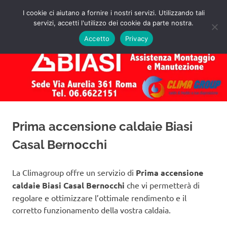
Salta
I cookie ci aiutano a fornire i nostri servizi. Utilizzando tali
al
servizi, accetti l'utilizzo dei cookie da parte nostra.
✅
MENU
contenuto
Assistenza
Richiedi
Accetto
Privacy
un
Caldaie
Preventivo!
Biasi
Roma
Prima accensione caldaie Biasi
Casal Bernocchi
La Climagroup offre un servizio di
Prima accensione
caldaie Biasi Casal Bernocchi
che vi permetterà di
regolare e ottimizzare l’ottimale rendimento e il
corretto funzionamento della vostra caldaia.