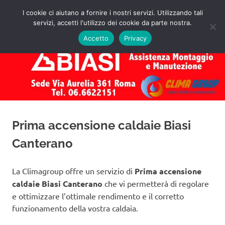
Salta
I cookie ci aiutano a fornire i nostri servizi. Utilizzando tali
al
servizi, accetti l'utilizzo dei cookie da parte nostra.
✅
MENU
contenuto
Assistenza
Richiedi
Accetto
Privacy
un
Caldaie
Preventivo!
Biasi
Roma
Prima accensione caldaie Biasi
Canterano
La Climagroup offre un servizio di
Prima accensione
caldaie Biasi Canterano
che vi permetterà di regolare
e ottimizzare l’ottimale rendimento e il corretto
funzionamento della vostra caldaia.