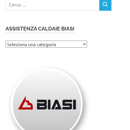
Ricerca
CERCA
per:
ASSISTENZA CALDAIE BIASI
Assistenza
caldaie
Biasi