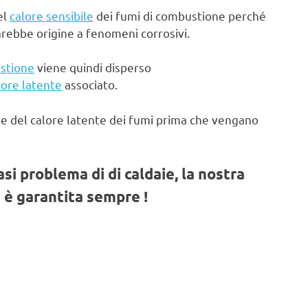
el
calore sensibile
dei fumi di combustione perché
arebbe origine a fenomeni corrosivi.
stione
viene quindi disperso
lore latente
associato.
te del calore latente dei fumi prima che vengano
iasi problema di di caldaie, la nostra
 è garantita sempre !