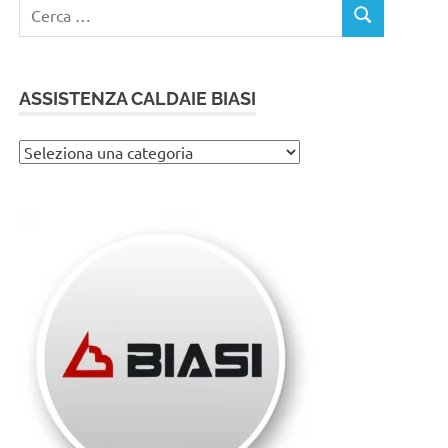
Ricerca
CERCA
per:
ASSISTENZA CALDAIE BIASI
Assistenza
caldaie
Biasi