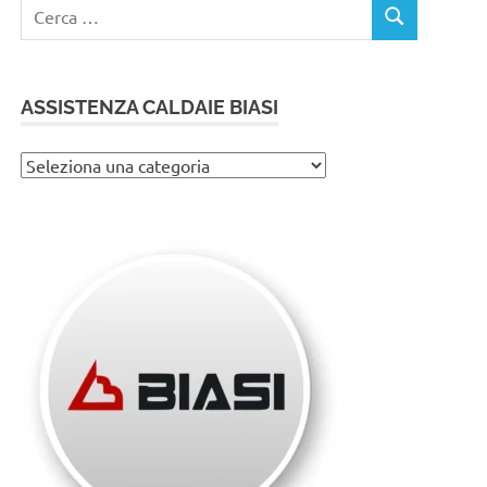
Ricerca
CERCA
per:
ASSISTENZA CALDAIE BIASI
Assistenza
caldaie
Biasi