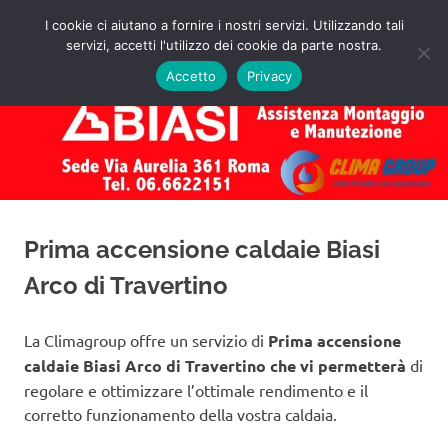
Salta
I cookie ci aiutano a fornire i nostri servizi. Utilizzando tali
al
servizi, accetti l'utilizzo dei cookie da parte nostra.
✅
MENU
contenuto
Assistenza
Richiedi
Accetto
Privacy
un
Caldaie
Preventivo!
Biasi
Roma
Prima accensione caldaie Biasi
Arco di Travertino
La Climagroup offre un servizio di
Prima accensione
caldaie Biasi Arco di Travertino che vi permetterà
di
regolare e ottimizzare l’ottimale rendimento e il
corretto funzionamento della vostra caldaia.