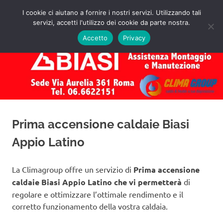
Salta
I cookie ci aiutano a fornire i nostri servizi. Utilizzando tali
al
servizi, accetti l'utilizzo dei cookie da parte nostra.
✅
MENU
contenuto
Assistenza
Richiedi
Accetto
Privacy
un
Caldaie
Preventivo!
Biasi
Roma
Prima accensione caldaie Biasi
Appio Latino
La Climagroup offre un servizio di
Prima accensione
caldaie Biasi Appio Latino che vi permetterà
di
regolare e ottimizzare l’ottimale rendimento e il
corretto funzionamento della vostra caldaia.