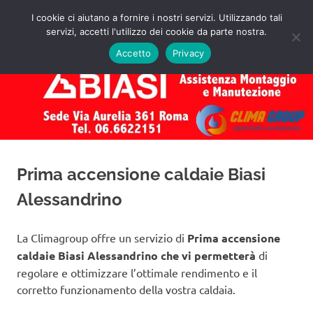
Salta
I cookie ci aiutano a fornire i nostri servizi. Utilizzando tali
al
servizi, accetti l'utilizzo dei cookie da parte nostra.
✅
MENU
contenuto
Assistenza
Richiedi
Accetto
Privacy
un
Caldaie
Preventivo!
Biasi
Roma
Prima accensione caldaie Biasi
Alessandrino
La Climagroup offre un servizio di
Prima accensione
caldaie Biasi Alessandrino che vi permetterà
di
regolare e ottimizzare l’ottimale rendimento e il
corretto funzionamento della vostra caldaia.