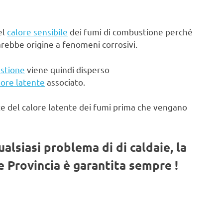
el
calore sensibile
dei fumi di combustione perché
arebbe origine a fenomeni corrosivi.
stione
viene quindi disperso
lore latente
associato.
te del calore latente dei fumi prima che vengano
qualsiasi problema di di caldaie, la
 Provincia è garantita sempre !