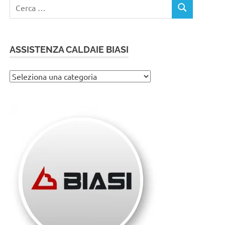
Ricerca
CERCA
per:
ASSISTENZA CALDAIE BIASI
Assistenza
caldaie
Biasi