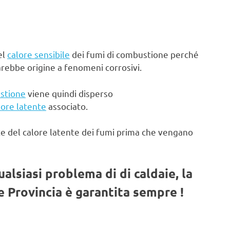
el
calore sensibile
dei fumi di combustione perché
arebbe origine a fenomeni corrosivi.
stione
viene quindi disperso
lore latente
associato.
te del calore latente dei fumi prima che vengano
qualsiasi problema di di caldaie, la
 Provincia è garantita sempre !