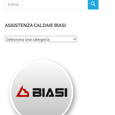
Ricerca
CERCA
per:
ASSISTENZA CALDAIE BIASI
Assistenza
caldaie
Biasi