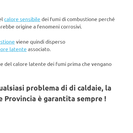
el
calore sensibile
dei fumi di combustione perché
arebbe origine a fenomeni corrosivi.
stione
viene quindi disperso
lore latente
associato.
te del calore latente dei fumi prima che vengano
qualsiasi problema di di caldaie, la
 Provincia è garantita sempre !