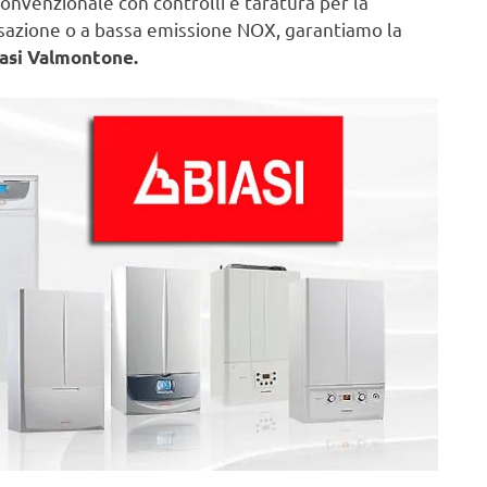
onvenzionale con controlli e taratura per la
nsazione o a bassa emissione NOX, garantiamo la
iasi Valmontone.