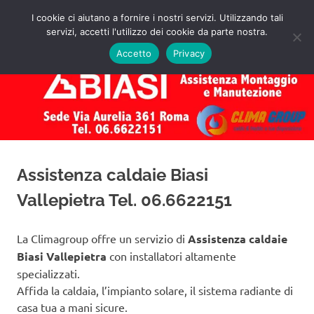
Salta
I cookie ci aiutano a fornire i nostri servizi. Utilizzando tali
al
servizi, accetti l'utilizzo dei cookie da parte nostra.
✅
MENU
contenuto
Assistenza
Richiedi
Accetto
Privacy
un
Caldaie
Preventivo!
Biasi
Roma
Assistenza caldaie Biasi
Vallepietra Tel. 06.6622151
La Climagroup offre un servizio di
Assistenza caldaie
Biasi Vallepietra
con installatori altamente
specializzati.
Affida la caldaia, l’impianto solare, il sistema radiante di
casa tua a mani sicure.