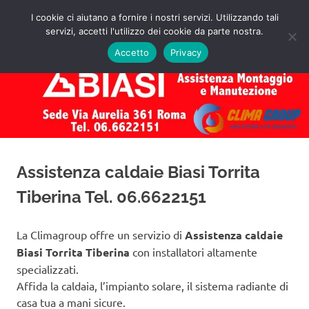
Salta
I cookie ci aiutano a fornire i nostri servizi. Utilizzando tali
al
servizi, accetti l'utilizzo dei cookie da parte nostra.
✅
MENU
contenuto
Assistenza
Richiedi
Accetto
Privacy
un
Caldaie
Preventivo!
Biasi
Roma
Assistenza caldaie Biasi Torrita
Tiberina Tel. 06.6622151
La Climagroup offre un servizio di
Assistenza caldaie
Biasi Torrita Tiberina
con installatori altamente
specializzati.
Affida la caldaia, l’impianto solare, il sistema radiante di
casa tua a mani sicure.