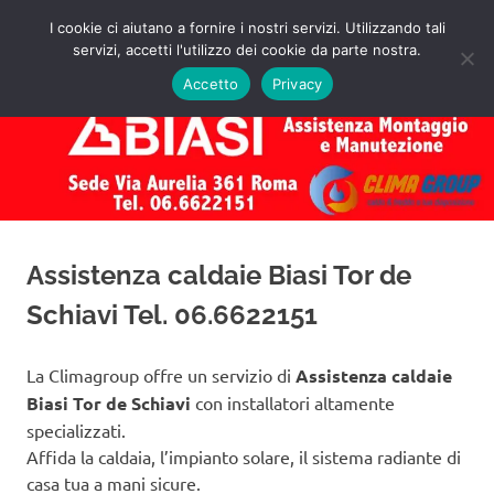
Salta
I cookie ci aiutano a fornire i nostri servizi. Utilizzando tali
al
servizi, accetti l'utilizzo dei cookie da parte nostra.
✅
MENU
contenuto
Assistenza
Richiedi
Accetto
Privacy
un
Caldaie
Preventivo!
Biasi
Roma
Assistenza caldaie Biasi Tor de
Schiavi Tel. 06.6622151
La Climagroup offre un servizio di
Assistenza caldaie
Biasi Tor de Schiavi
con installatori altamente
specializzati.
Affida la caldaia, l’impianto solare, il sistema radiante di
casa tua a mani sicure.