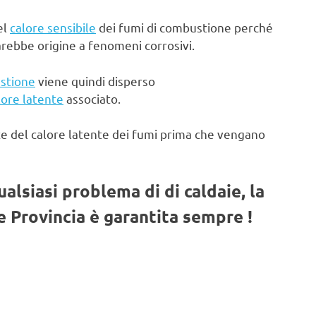
el
calore sensibile
dei fumi di combustione perché
arebbe origine a fenomeni corrosivi.
stione
viene quindi disperso
lore latente
associato.
te del calore latente dei fumi prima che vengano
qualsiasi problema di di caldaie, la
 Provincia è garantita sempre !