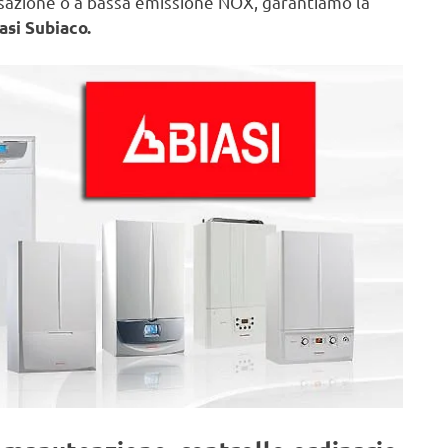
nsazione o a bassa emissione NOX, garantiamo la
asi Subiaco.