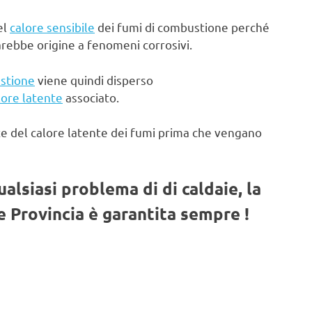
el
calore sensibile
dei fumi di combustione perché
arebbe origine a fenomeni corrosivi.
stione
viene quindi disperso
lore latente
associato.
te del calore latente dei fumi prima che vengano
qualsiasi problema di di caldaie, la
 Provincia è garantita sempre !