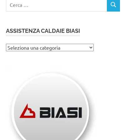
Ricerca
CERCA
per:
ASSISTENZA CALDAIE BIASI
Assistenza
caldaie
Biasi