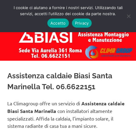
Salta
I cookie ci aiutano a fornire i nostri servizi. Utilizzando tali
al
servizi, accetti l'utilizzo dei cookie da parte nostra.
✅
MENU
contenuto
Assistenza
Richiedi
Accetto
Privacy
un
Caldaie
Preventivo!
Biasi
Roma
Assistenza caldaie Biasi Santa
Marinella Tel. 06.6622151
La Climagroup offre un servizio di
Assistenza caldaie
Biasi Santa Marinella
con installatori altamente
specializzati. Affida la caldaia, l’impianto solare, il
sistema radiante di casa tua a mani sicure.