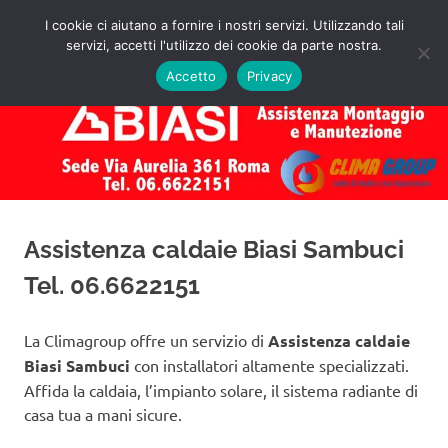
Salta
I cookie ci aiutano a fornire i nostri servizi. Utilizzando tali
al
servizi, accetti l'utilizzo dei cookie da parte nostra.
✅
MENU
contenuto
Assistenza
Richiedi
Accetto
Privacy
un
Caldaie
Preventivo!
Biasi
Roma
Assistenza caldaie Biasi Sambuci
Tel. 06.6622151
La Climagroup offre un servizio di
Assistenza caldaie
Biasi Sambuci
con installatori altamente specializzati.
Affida la caldaia, l’impianto solare, il sistema radiante di
casa tua a mani sicure.