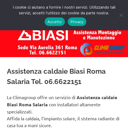
Salta
I cookie ci aiutano a fornire i nostri servizi. Utilizzando tali
al
servizi, accetti l'utilizzo dei cookie da parte nostra.
✅
MENU
contenuto
Assistenza
Richiedi
Accetto
Privacy
un
Caldaie
Preventivo!
Biasi
Roma
Assistenza caldaie Biasi Roma
Salaria Tel. 06.6622151
La Climagroup offre un servizio di
Assistenza caldaie
Biasi Roma Salaria
con installatori altamente
specializzati.
Affida la caldaia, l’impianto solare, il sistema radiante di
casa tua a mani sicure.