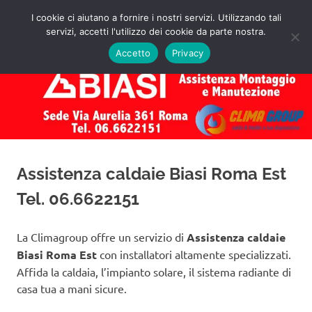
Salta
I cookie ci aiutano a fornire i nostri servizi. Utilizzando tali
al
servizi, accetti l'utilizzo dei cookie da parte nostra.
✅
MENU
contenuto
Assistenza
Richiedi
Accetto
Privacy
un
Caldaie
Preventivo!
Biasi
Roma
Assistenza caldaie Biasi Roma Est
Tel. 06.6622151
La Climagroup offre un servizio di
Assistenza caldaie
Biasi Roma Est
con installatori altamente specializzati.
Affida la caldaia, l’impianto solare, il sistema radiante di
casa tua a mani sicure.