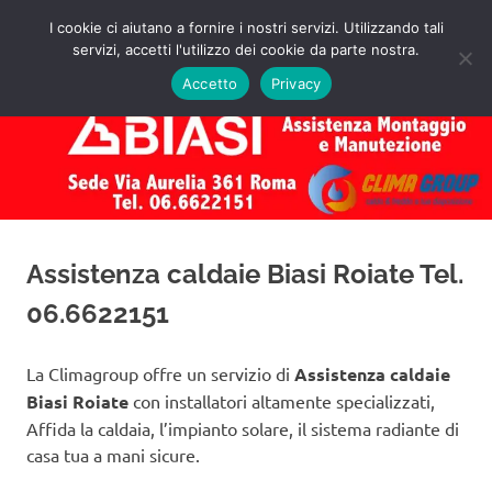
Salta
I cookie ci aiutano a fornire i nostri servizi. Utilizzando tali
al
servizi, accetti l'utilizzo dei cookie da parte nostra.
✅
MENU
contenuto
Assistenza
Richiedi
Accetto
Privacy
un
Caldaie
Preventivo!
Biasi
Roma
Assistenza caldaie Biasi Roiate Tel.
06.6622151
La Climagroup offre un servizio di
Assistenza caldaie
Biasi Roiate
con installatori altamente specializzati,
Affida la caldaia, l’impianto solare, il sistema radiante di
casa tua a mani sicure.