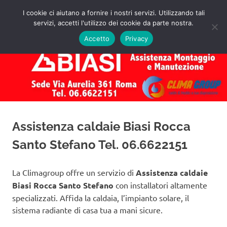
Salta
I cookie ci aiutano a fornire i nostri servizi. Utilizzando tali
al
servizi, accetti l'utilizzo dei cookie da parte nostra.
✅
MENU
contenuto
Assistenza
Richiedi
Accetto
Privacy
un
Caldaie
Preventivo!
Biasi
Roma
Assistenza caldaie Biasi Rocca
Santo Stefano Tel. 06.6622151
La Climagroup offre un servizio di
Assistenza caldaie
Biasi Rocca Santo Stefano
con installatori altamente
specializzati. Affida la caldaia, l’impianto solare, il
sistema radiante di casa tua a mani sicure.