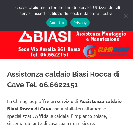
Salta
I cookie ci aiutano a fornire i nostri servizi. Utilizzando tali
al
servizi, accetti l'utilizzo dei cookie da parte nostra.
✅
MENU
contenuto
Assistenza
Richiedi
Accetto
Privacy
un
Caldaie
Preventivo!
Biasi
Roma
Assistenza caldaie Biasi Rocca di
Cave Tel. 06.6622151
La Climagroup offre un servizio di
Assistenza caldaie
Biasi Rocca di Cave
con installatori altamente
specializzati. Affida la caldaia, l’impianto solare, il
sistema radiante di casa tua a mani sicure.