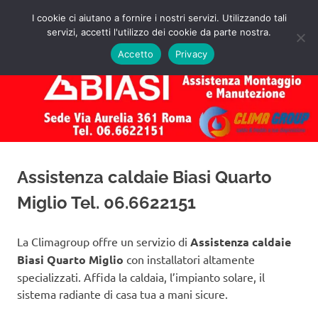
Salta
I cookie ci aiutano a fornire i nostri servizi. Utilizzando tali
al
servizi, accetti l'utilizzo dei cookie da parte nostra.
✅
MENU
contenuto
Assistenza
Richiedi
Accetto
Privacy
un
Caldaie
Preventivo!
Biasi
Roma
Assistenza caldaie Biasi Quarto
Miglio Tel. 06.6622151
La Climagroup offre un servizio di
Assistenza caldaie
Biasi Quarto Miglio
con installatori altamente
specializzati. Affida la caldaia, l’impianto solare, il
sistema radiante di casa tua a mani sicure.