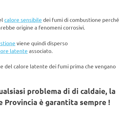
el
calore sensibile
dei fumi di combustione perché
arebbe origine a fenomeni corrosivi.
stione
viene quindi disperso
lore latente
associato.
te del calore latente dei fumi prima che vengano
qualsiasi problema di di caldaie, la
 Provincia è garantita sempre !