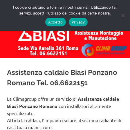
Salta
I cookie ci aiutano a fornire i nostri servizi. Utilizzando tali
al
servizi, accetti l'utilizzo dei cookie da parte nostra.
✅
MENU
contenuto
Assistenza
Richiedi
Accetto
Privacy
un
Caldaie
Preventivo!
Biasi
Roma
Assistenza caldaie Biasi Ponzano
Romano Tel. 06.6622151
La Climagroup offre un servizio di
Assistenza caldaie
Biasi Ponzano Romano
con installatori altamente
specializzati.
Affida la caldaia, l’impianto solare, il sistema radiante di
casa tua a mani sicure.