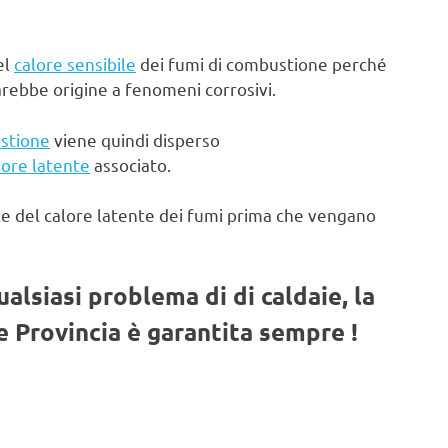
el
calore sensibile
dei fumi di combustione perché
arebbe origine a fenomeni corrosivi.
stione
viene quindi disperso
lore latente
associato.
te del calore latente dei fumi prima che vengano
qualsiasi problema di di caldaie, la
 Provincia è garantita sempre !