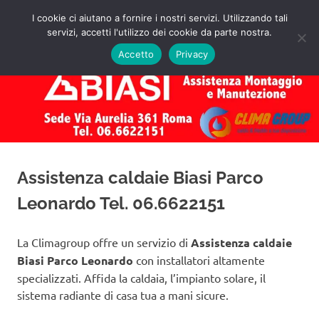
Salta
I cookie ci aiutano a fornire i nostri servizi. Utilizzando tali
al
servizi, accetti l'utilizzo dei cookie da parte nostra.
✅
MENU
contenuto
Assistenza
Richiedi
Accetto
Privacy
un
Caldaie
Preventivo!
Biasi
Roma
Assistenza caldaie Biasi Parco
Leonardo Tel. 06.6622151
La Climagroup offre un servizio di
Assistenza caldaie
Biasi Parco Leonardo
con installatori altamente
specializzati. Affida la caldaia, l’impianto solare, il
sistema radiante di casa tua a mani sicure.