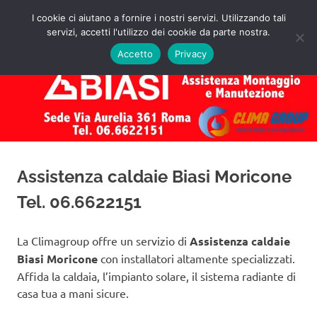
Salta
I cookie ci aiutano a fornire i nostri servizi. Utilizzando tali
al
servizi, accetti l'utilizzo dei cookie da parte nostra.
✅
MENU
contenuto
Assistenza
Richiedi
Accetto
Privacy
un
Caldaie
Preventivo!
Biasi
Roma
Assistenza caldaie Biasi Moricone
Tel. 06.6622151
La Climagroup offre un servizio di
Assistenza caldaie
Biasi Moricone
con installatori altamente specializzati.
Affida la caldaia, l’impianto solare, il sistema radiante di
casa tua a mani sicure.