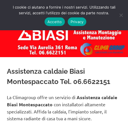
Salta
I cookie ci aiutano a fornire i nostri servizi. Utilizzando tali
al
servizi, accetti l'utilizzo dei cookie da parte nostra.
✅
MENU
contenuto
Assistenza
Richiedi
Accetto
Privacy
un
Caldaie
Preventivo!
Biasi
Roma
Assistenza caldaie Biasi
Montespaccato Tel. 06.6622151
La Climagroup offre un servizio di
Assistenza caldaie
Biasi Montespaccato
con installatori altamente
specializzati. Affida la caldaia, l’impianto solare, il
sistema radiante di casa tua a mani sicure.