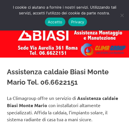
Salta
I cookie ci aiutano a fornire i nostri servizi. Utilizzando tali
al
servizi, accetti l'utilizzo dei cookie da parte nostra.
✅
MENU
contenuto
Assistenza
Richiedi
Accetto
Privacy
un
Caldaie
Preventivo!
Biasi
Roma
Assistenza caldaie Biasi Monte
Mario Tel. 06.6622151
La Climagroup offre un servizio di
Assistenza caldaie
Biasi Monte Mario
con installatori altamente
specializzati. Affida la caldaia, l’impianto solare, il
sistema radiante di casa tua a mani sicure.