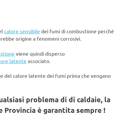
el
calore sensibile
dei fumi di combustione perché
arebbe origine a fenomeni corrosivi.
stione
viene quindi disperso
lore latente
associato.
te del calore latente dei fumi prima che vengano
qualsiasi problema di di caldaie, la
 Provincia è garantita sempre !