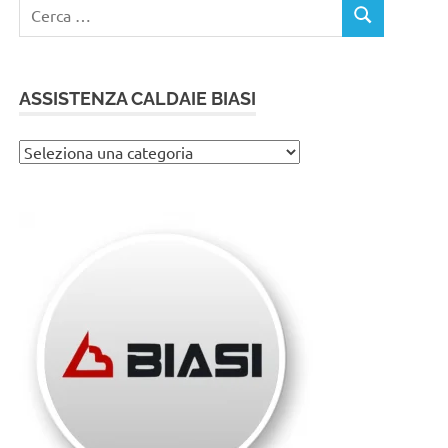
Ricerca
CERCA
per:
ASSISTENZA CALDAIE BIASI
Assistenza
caldaie
Biasi