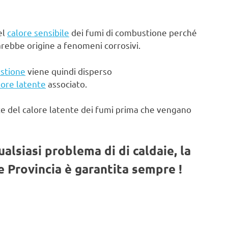
el
calore sensibile
dei fumi di combustione perché
arebbe origine a fenomeni corrosivi.
stione
viene quindi disperso
lore latente
associato.
te del calore latente dei fumi prima che vengano
qualsiasi problema di di caldaie, la
 Provincia è garantita sempre !