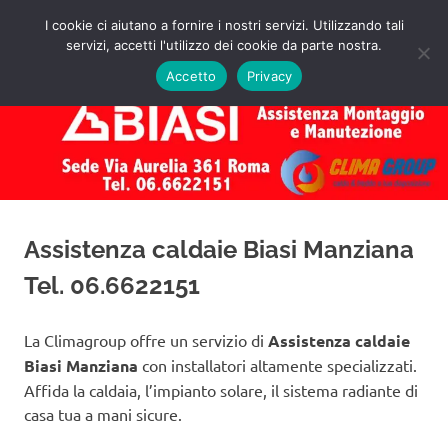
Salta
I cookie ci aiutano a fornire i nostri servizi. Utilizzando tali
al
servizi, accetti l'utilizzo dei cookie da parte nostra.
✅
MENU
contenuto
Assistenza
Richiedi
Accetto
Privacy
un
Caldaie
Preventivo!
Biasi
Roma
Assistenza caldaie Biasi Manziana
Tel. 06.6622151
La Climagroup offre un servizio di
Assistenza caldaie
Biasi Manziana
con installatori altamente specializzati.
Affida la caldaia, l’impianto solare, il sistema radiante di
casa tua a mani sicure.