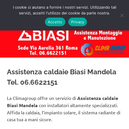
Salta
I cookie ci aiutano a fornire i nostri servizi. Utilizzando tali
al
servizi, accetti l'utilizzo dei cookie da parte nostra.
✅
MENU
contenuto
Assistenza
Richiedi
Accetto
Privacy
un
Caldaie
Preventivo!
Biasi
Roma
Assistenza caldaie Biasi Mandela
Tel. 06.6622151
La Climagroup offre un servizio di
Assistenza caldaie
Biasi Mandela
con installatori altamente specializzati.
Affida la caldaia, l’impianto solare, il sistema radiante di
casa tua a mani sicure.