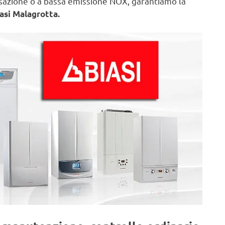
nsazione o a bassa emissione NOX, garantiamo la
asi Malagrotta.