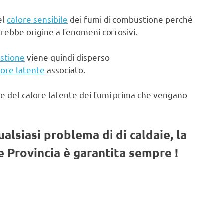
el
calore sensibile
dei fumi di combustione perché
arebbe origine a fenomeni corrosivi.
stione
viene quindi disperso
lore latente
associato.
te del calore latente dei fumi prima che vengano
qualsiasi problema di di caldaie, la
 Provincia è garantita sempre !