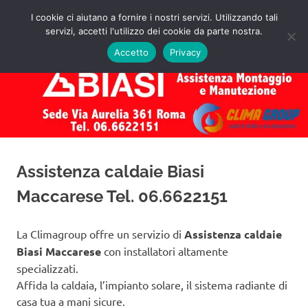
Salta
I cookie ci aiutano a fornire i nostri servizi. Utilizzando tali
al
servizi, accetti l'utilizzo dei cookie da parte nostra.
✅
MENU
contenuto
Assistenza
Richiedi
Accetto
Privacy
un
Caldaie
Preventivo!
Biasi
Roma
Assistenza caldaie Biasi
Maccarese Tel. 06.6622151
La Climagroup offre un servizio di
Assistenza caldaie
Biasi Maccarese
con installatori altamente
specializzati.
Affida la caldaia, l’impianto solare, il sistema radiante di
casa tua a mani sicure.