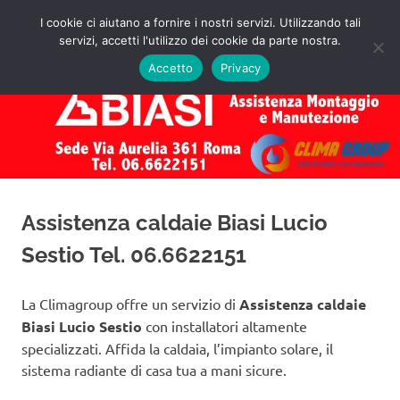
Salta
I cookie ci aiutano a fornire i nostri servizi. Utilizzando tali
al
servizi, accetti l'utilizzo dei cookie da parte nostra.
✅
MENU
contenuto
Assistenza
Richiedi
Accetto
Privacy
un
Caldaie
Preventivo!
Biasi
Roma
Assistenza caldaie Biasi Lucio
Sestio Tel. 06.6622151
La Climagroup offre un servizio di
Assistenza caldaie
Biasi Lucio Sestio
con installatori altamente
specializzati. Affida la caldaia, l’impianto solare, il
sistema radiante di casa tua a mani sicure.