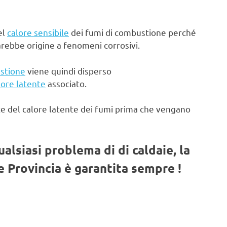
el
calore sensibile
dei fumi di combustione perché
arebbe origine a fenomeni corrosivi.
stione
viene quindi disperso
lore latente
associato.
te del calore latente dei fumi prima che vengano
qualsiasi problema di di caldaie, la
 Provincia è garantita sempre !