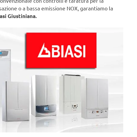
onvenzionale con controlli e taratura per la
nsazione o a bassa emissione NOX, garantiamo la
asi Giustiniana.