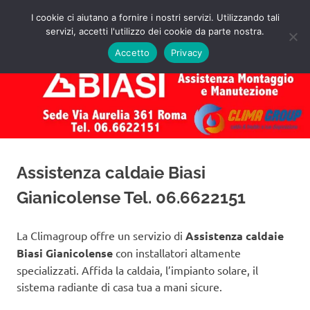
Salta
I cookie ci aiutano a fornire i nostri servizi. Utilizzando tali
al
servizi, accetti l'utilizzo dei cookie da parte nostra.
✅
MENU
contenuto
Assistenza
Richiedi
Accetto
Privacy
un
Caldaie
Preventivo!
Biasi
Roma
Assistenza caldaie Biasi
Gianicolense Tel. 06.6622151
La Climagroup offre un servizio di
Assistenza caldaie
Biasi Gianicolense
con installatori altamente
specializzati. Affida la caldaia, l’impianto solare, il
sistema radiante di casa tua a mani sicure.