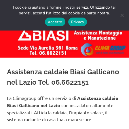
Salta
I cookie ci aiutano a fornire i nostri servizi. Utilizzando tali
al
servizi, accetti l'utilizzo dei cookie da parte nostra.
✅
MENU
contenuto
Assistenza
Richiedi
Accetto
Privacy
un
Caldaie
Preventivo!
Biasi
Roma
Assistenza caldaie Biasi Gallicano
nel Lazio Tel. 06.6622151
La Climagroup offre un servizio di
Assistenza caldaie
Biasi Gallicano nel Lazio
con installatori altamente
specializzati. Affida la caldaia, l’impianto solare, il
sistema radiante di casa tua a mani sicure.