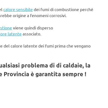
el
calore sensibile
dei fumi di combustione perché
arebbe origine a fenomeni corrosivi.
stione
viene quindi disperso
lore latente
associato.
te del calore latente dei fumi prima che vengano
qualsiasi problema di di caldaie, la
 Provincia è garantita sempre !