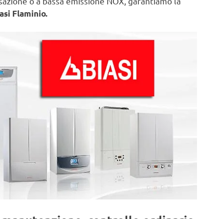
nsazione o a bassa emissione NOX, garantiamo la
asi Flaminio.