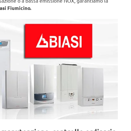
nsazione o a bassa emissione NOX, garantiamo la
asi Fiumicino.