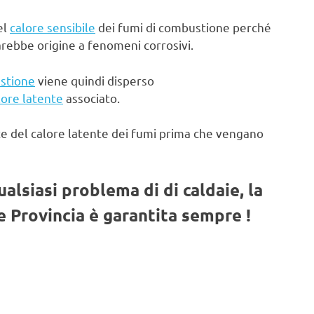
el
calore sensibile
dei fumi di combustione perché
arebbe origine a fenomeni corrosivi.
stione
viene quindi disperso
lore latente
associato.
te del calore latente dei fumi prima che vengano
qualsiasi problema di di caldaie, la
 Provincia è garantita sempre !