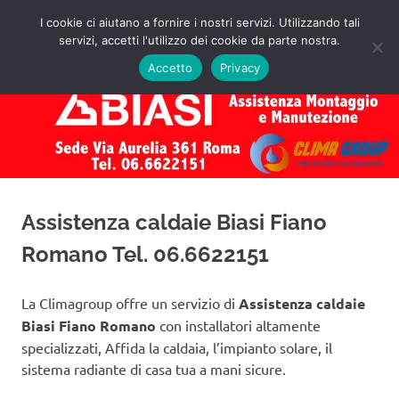
Salta
I cookie ci aiutano a fornire i nostri servizi. Utilizzando tali
al
servizi, accetti l'utilizzo dei cookie da parte nostra.
✅
MENU
contenuto
Assistenza
Richiedi
Accetto
Privacy
un
Caldaie
Preventivo!
Biasi
Roma
Assistenza caldaie Biasi Fiano
Romano Tel. 06.6622151
La Climagroup offre un servizio di
Assistenza caldaie
Biasi Fiano Romano
con installatori altamente
specializzati, Affida la caldaia, l’impianto solare, il
sistema radiante di casa tua a mani sicure.