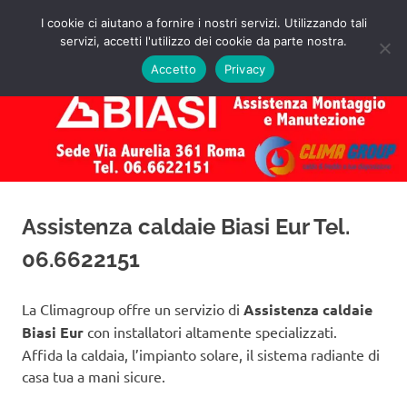
Salta
I cookie ci aiutano a fornire i nostri servizi. Utilizzando tali
al
servizi, accetti l'utilizzo dei cookie da parte nostra.
✅
MENU
contenuto
Assistenza
Richiedi
Accetto
Privacy
un
Caldaie
Preventivo!
Biasi
Roma
Assistenza caldaie Biasi Eur Tel.
06.6622151
La Climagroup offre un servizio di
Assistenza caldaie
Biasi Eur
con installatori altamente specializzati.
Affida la caldaia, l’impianto solare, il sistema radiante di
casa tua a mani sicure.