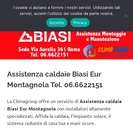
Salta
I cookie ci aiutano a fornire i nostri servizi. Utilizzando tali
al
servizi, accetti l'utilizzo dei cookie da parte nostra.
✅
MENU
contenuto
Assistenza
Richiedi
Accetto
Privacy
un
Caldaie
Preventivo!
Biasi
Roma
Assistenza caldaie Biasi Eur
Montagnola Tel. 06.6622151
La Climagroup offre un servizio di
Assistenza caldaie
Biasi Eur Montagnola
con installatori altamente
specializzati. Affida la caldaia, l’impianto solare, il
sistema radiante di casa tua a mani sicure.